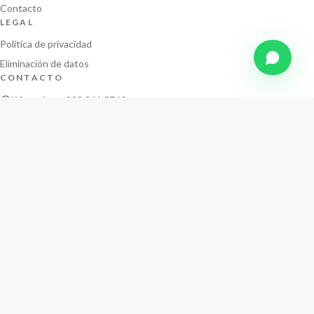
Contacto
LEGAL
Política de privacidad
Eliminación de datos
CONTACTO
WhatsApp · 222 841 5760
ius
.
Lomas de Angelópolis · Puebla · México