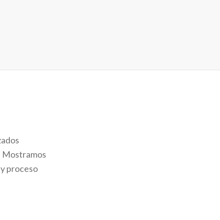
zados
a. Mostramos
 y proceso