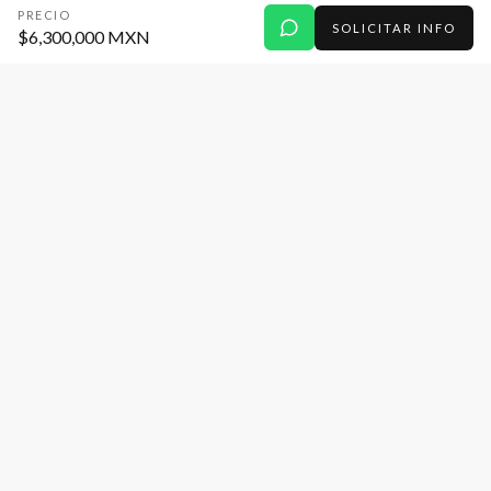
PRECIO
SOLICITAR INFO
$6,300,000 MXN
URBAN
CONCIUS
Bienes raíces explicados de verdad. Especializados
únicamente en Lomas de Angelópolis, Puebla.
Mostramos la propiedad como es: con números,
contexto y proceso formal.
NAVEGACIÓN