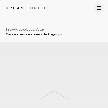
URBAN
CONCIUS
URBAN
CONCIUS
Inicio
/
Propiedades
/
Casa
/
Casa en venta en Lomas de Angelopolis III, Parque Veracruz, 3 recamaras.