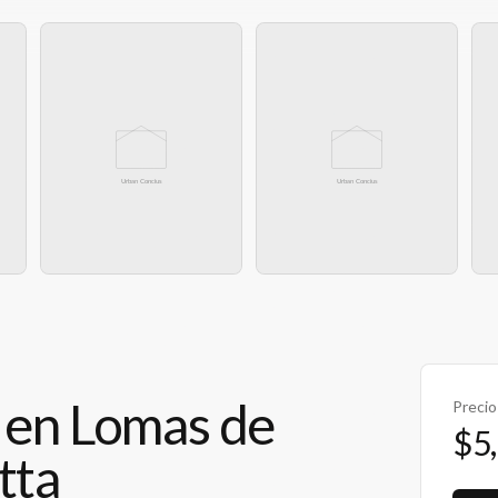
 en Lomas de
Precio
$5
tta