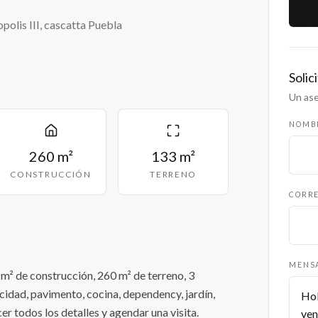
olis III, cascatta Puebla
Solic
Un ase
NOMB
260 m²
133 m²
CONSTRUCCIÓN
TERRENO
CORRE
MENS
m² de construcción, 260 m² de terreno, 3
icidad, pavimento, cocina, dependency, jardín,
r todos los detalles y agendar una visita.