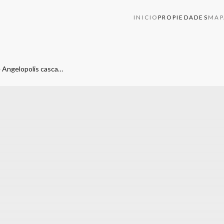
INICIO
PROPIEDADES
MAP
Casa en pre venta en Lomas de Angelopolis cascatta