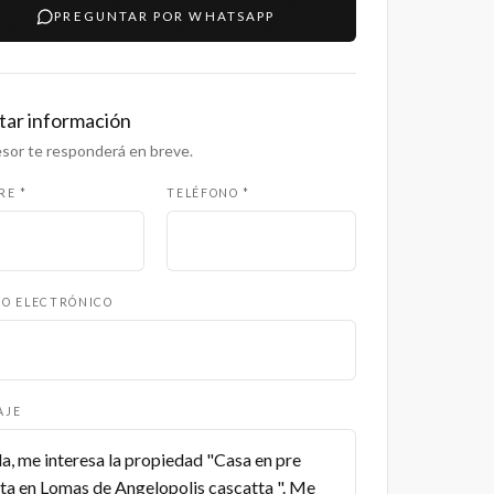
PREGUNTAR POR WHATSAPP
itar información
sor te responderá en breve.
RE *
TELÉFONO *
O ELECTRÓNICO
AJE