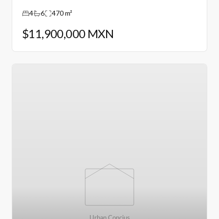
Puebla.
4
6
470 m²
$11,900,000 MXN