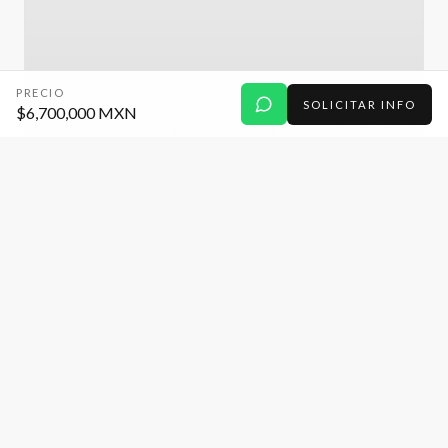
PRECIO
SOLICITAR INFO
$6,700,000 MXN
CASA
Residencia en venta de 4 recamaras y
acabados de lujo en Lomas de Angelopolis
Lava 5, Parque Volcanes, Cascatta, Lomas de Angelopolis