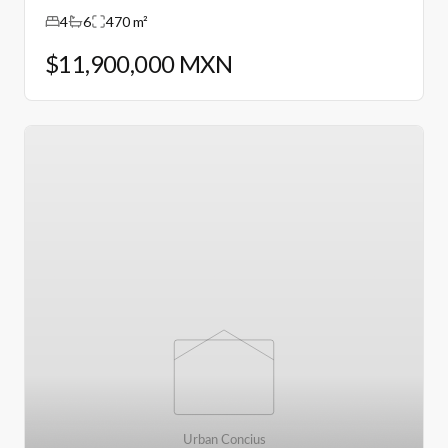
Puebla.
4
6
470 m²
$11,900,000 MXN