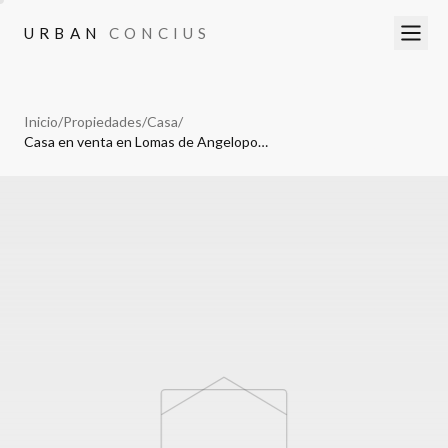
URBAN
CONCIUS
URBAN
CONCIUS
Inicio
/
Propiedades
/
Casa
/
Casa en venta en Lomas de Angelopolis III, Cascatta, 4 recamaras.