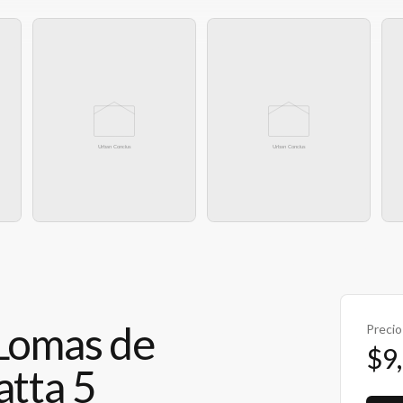
 Lomas de
Precio
$9
atta 5