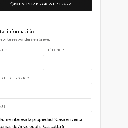
PREGUNTAR POR WHATSAPP
itar información
sor te responderá en breve.
RE *
TELÉFONO *
O ELECTRÓNICO
AJE