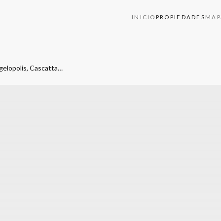
INICIO
PROPIEDADES
MAP
Casa en venta en Lomas de Angelopolis, Cascatta 5 habitaciones