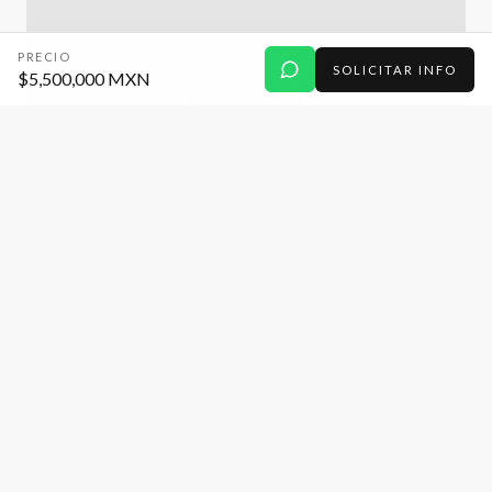
PRECIO
SOLICITAR INFO
$5,500,000 MXN
DEPARTAMENTO
VENTA departamento de 2 recamaras en
Santuario Deptos. Momoxpan.
Santuario Departamentos, Bello Horizonte, Puebla.
2
2
94 m²