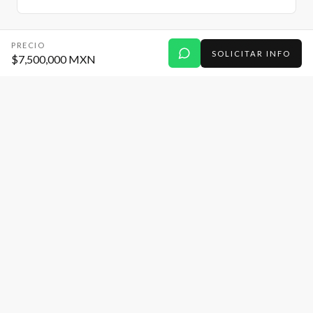
PRECIO
SOLICITAR INFO
$7,500,000 MXN
URBAN
CONCIUS
Bienes raíces explicados de verdad. Especializados
únicamente en Lomas de Angelópolis, Puebla.
Mostramos la propiedad como es: con números,
contexto y proceso formal.