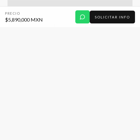
PRECIO
SOLICITAR INFO
$5,890,000 MXN
CASA
Casa en venta de 3 recamaras en Angelopolis
en cluster con alberca.
Parque Mallorca, Cascatta, Lomas de Angelopolis III,
Puebla.
3
2
120 m²
$3,150,000 MXN