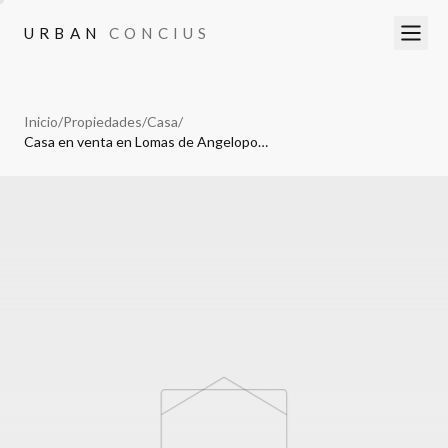
URBAN
CONCIUS
URBAN
CONCIUS
Inicio
/
Propiedades
/
Casa
/
Casa en venta en Lomas de Angelopolis II, Parque Victoria, 4 recamaras.