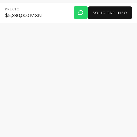
PRECIO
SOLICITAR INFO
$5,380,000 MXN
URBAN
CONCIUS
Bienes raíces explicados de verdad. Especializados
únicamente en Lomas de Angelópolis, Puebla.
Mostramos la propiedad como es: con números,
contexto y proceso formal.
NAVEGACIÓN