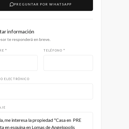
PREGUNTAR POR WHATSAPP
itar información
sor te responderá en breve.
RE *
TELÉFONO *
O ELECTRÓNICO
AJE