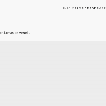
INICIO
PROPIEDADES
MAP
Casa en PRE venta en esquina en Lomas de Angelopolis Cascatta Puebla