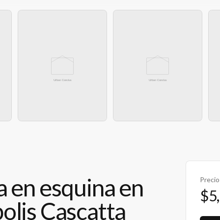
a en esquina en
Precio
$5
olis Cascatta