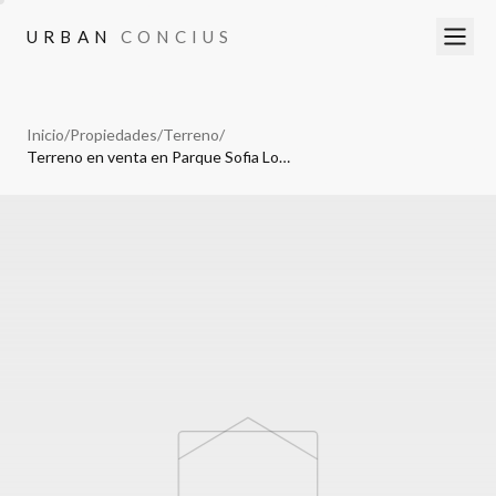
URBAN
CONCIUS
URBAN
CONCIUS
Inicio
/
Propiedades
/
Terreno
/
Terreno en venta en Parque Sofia Lomas de Angelopolis II Puebla.