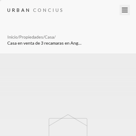
URBAN
CONCIUS
URBAN
CONCIUS
Inicio
/
Propiedades
/
Casa
/
Casa en venta de 3 recamaras en Angelopolis en cluster con alberca.