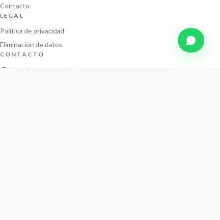
Contacto
LEGAL
Política de privacidad
Eliminación de datos
CONTACTO
WhatsApp · 222 841 5760
ius
.
Lomas de Angelópolis · Puebla · México