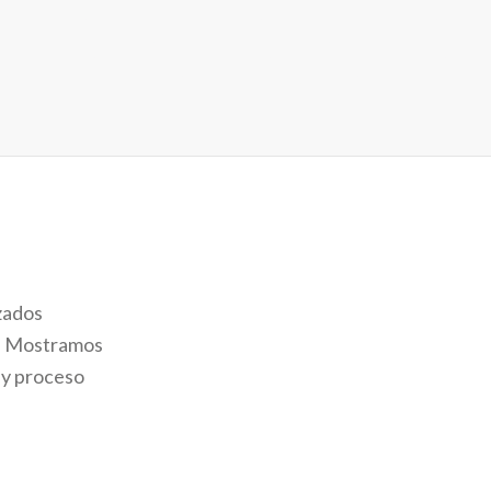
zados
a. Mostramos
 y proceso